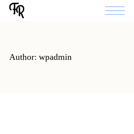
Skip
to
the
content
Author: wpadmin